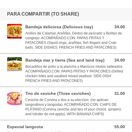
PARA COMPARTIR (TO SHARE)
Bandeja deliciosa (Delicious tray)
34.00
34.00 USD
Anillos de Calamar, Arañitas, Dedos de pescado y Bolitas de
cangrejo. ACOMPAÑADO CON: PAPAS FRITAS Y
PATACONES (Squid rings, arañitas, fish fingers and Crab
balls. SIDE DISHES: FRENCH FRIES AND PATACONES)
Bandeja mar y tierra (Sea and land tray)
34.00
34.00 USD
Bocadillos de pollo a la plancha y Mariscos mixtos salteados.
ACOMPAÑADO CON: PAPAS FRITAS Y PATACONES (Grilled
chicken bites and sautéed mixed seafood. SIDE DISH:
FRENCH FRIES AND PATACONES)
Trio de ceviche (Three ceviches)
31.00
31.00 USD
Ceviche de Corvina y dos a su eleccion. (no aplican
langostinos y langosta). ACOMPAÑADO CON: CHIPS DE
PLÁTANO (Corvina ceviche and two of your choice. (prawns
and lobster do not apply). WITH BANANA CHIPS)
Especial langosta
55.00
55.00 USD