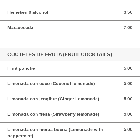
Heineken 0 alcohol
3.50
3.50 USD
Maracocada
7.00
7.00 USD
COCTELES DE FRUTA (FRUIT COCKTAILS)
Fruit ponche
5.00
5.00 USD
Limonada con coco (Coconut lemonade)
5.00
5.00 USD
Limonada con jengibre (Ginger Lemonade)
5.00
5.00 USD
Limonada con fresa (Strawberry lemonade)
5.00
5.00 USD
Limonada con hierba buena (Lemonade with
5.00
5.00 USD
peppermint)