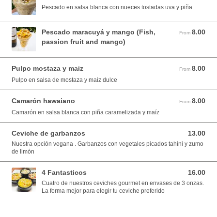
Pescado en salsa blanca con nueces tostadas uva y piña
Pescado maracuyá y mango (Fish,
8.00
From 8.00 USD
From
passion fruit and mango)
Pulpo mostaza y maiz
8.00
From 8.00 USD
From
Pulpo en salsa de mostaza y maiz dulce
Camarón hawaiano
8.00
From 8.00 USD
From
Camarón en salsa blanca con piña caramelizada y maíz
Ceviche de garbanzos
13.00
13.00 USD
Nuestra opción vegana . Garbanzos con vegetales picados tahini y zumo
de limón
4 Fantasticos
16.00
16.00 USD
Cuatro de nuestros ceviches gourmet en envases de 3 onzas.
La forma mejor para elegir tu ceviche preferido