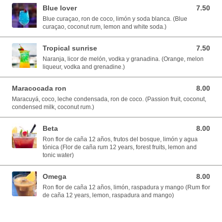
Blue lover
7.50
7.50 USD
Blue curaçao, ron de coco, limón y soda blanca. (Blue
curaçao, coconut rum, lemon and white soda.)
Tropical sunrise
7.50
7.50 USD
Naranja, licor de melón, vodka y granadina. (Orange, melon
liqueur, vodka and grenadine.)
Maracocada ron
8.00
8.00 USD
Maracuyá, coco, leche condensada, ron de coco. (Passion fruit, coconut,
condensed milk, coconut rum.)
Beta
8.00
8.00 USD
Ron flor de caña 12 años, frutos del bosque, limón y agua
tónica (Flor de caña rum 12 years, forest fruits, lemon and
tonic water)
Omega
8.00
8.00 USD
Ron flor de caña 12 años, limón, raspadura y mango (Rum flor
de caña 12 years, lemon, raspadura and mango)