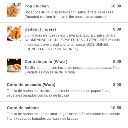
Pop chicken
10.00
10.00 USD
Bocaditos de pollo apanados con salsa tártara de la casa.
(Breaded chicken bites, with the house tartar sauce.)
Dedos (Fingers)
8.80
8.80 USD
5 unidades en nuestra exclusiva apanadura y salsa tartara.
ACOMPAÑADO CON: PAPAS FRITAS O PATACONES (5 units
in our exclusive bread and tartar sauce. SIDE DISHES:
FRENCH FRIES OR PATACONES)
Cono de pollo (Wrap )
8.00
8.00 USD
Tortilla de harina con trozos de pescado apanado papas fritas
y vegetales con salsa de la casa
Cono de pescado (Wrap)
8.00
8.00 USD
Tortilla de harina con trozos de pescado apanado con papas fritas,
vegetales bañados con salsa de la casa
Cono de salmon
10.50
10.50 USD
Tortilla de harina rellena de final longas de salmón ahumado con camote
frito y vegetales bañados con salsa de la casa