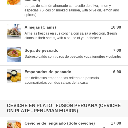
Lonjas de salmón ahumado con aceite de oliva, limon y
especias. (Slices of smoked salmon, with olive oil, lemon and
spices.)
Almejas (Clams)
10.90
10.90 USD
Almejas frescas en sus concha con salsa a elección. (Fresh
clams in their shells, with a sauce of your choice.)
Sopa de pescado
7.00
7.00 USD
Sabroso caldo con trozos de pescado yuca jengibre y culantro
Empanadas de pescado
6.90
6.90 USD
tres deliciosas empanaditas rellena de pescado
acompañadas con dos salsas de la casa
CEVICHE EN PLATO - FUSIÓN PERUANA (CEVICHE
ON PLATE - PERUVIAN FUSION)
Ceviche de lenguado (Sole ceviche)
17.00
17.00 USD