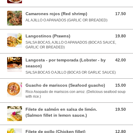
Camarones rojos (Red shrimp)
17.50
17.50 USD
AL AJILLO O APANADOS (GARLIC OR BREADED)
Langostinos (Prawns)
19.80
19.80 USD
SALSA BOCAS, AJILLO O APANADOS (BOCAS SAUCE,
GARLIC OR BREADED)
Langosta - por temporada (Lobster - by
42.00
42.00 USD
season)
SALSA BOCAS O AJILLO (BOCAS OR GARLIC SAUCE)
Guacho de mariscos (Seafood guacho)
15.00
15.00 USD
Rico Asopado de mariscos con arroz. (Delicious seafood soup
with rice.)
Filete de salmón en salsa de limón.
19.50
19.50 USD
(Salmon fillet in lemon sauce.)
Filete de pollo (Chicken fillet)
12.80
12.80 USD