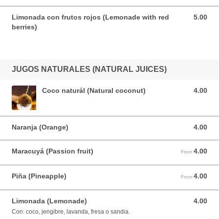
Limonada con frutos rojos (Lemonade with red
5.00
5.00 USD
berries)
JUGOS NATURALES (NATURAL JUICES)
Coco naturál (Natural coconut)
4.00
4.00 USD
Naranja (Orange)
4.00
4.00 USD
Maracuyá (Passion fruit)
4.00
From 4.00 USD
From
Piña (Pineapple)
4.00
From 4.00 USD
From
Limonada (Lemonade)
4.00
4.00 USD
Con: coco, jengibre, lavanda, fresa o sandia.