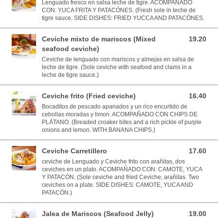
Lenguado fresco en salsa leche de tigre. ACOMPAÑADO
CON: YUCA FRITA Y PATACÓNES. (Fresh sole in leche de
tigre sauce. SIDE DISHES: FRIED YUCCA AND PATACÓNES.
Ceviche mixto de mariscos (Mixed
19.20
19.20 USD
seafood ceviche)
Ceviche de lenguado con mariscos y almejas en salsa de
leche de tigre. (Sole ceviche with seafood and clams in a
leche de tigre sauce.)
Ceviche frito (Fried ceviche)
16.40
16.40 USD
Bocaditos de pescado apanados y un rico encurtido de
cebollas moradas y limon. ACOMPAÑADO CON CHIPS DE
PLÁTANO. (Breaded croaker bites and a rich pickle of purple
onions and lemon. WITH BANANA CHIPS.)
Ceviche Carretillero
17.60
17.60 USD
ceviche de Lenguado y Ceviche frito con arañitas, dos
ceviches en un plato. ACOMPAÑADO CON: CAMOTE, YUCA
Y PATACÓN. (Sole ceviche and fried Ceviche, arañitas. Two
ceviches on a plate. SIDE DISHES: CAMOTE, YUCA AND
PATACÓN.)
Jalea de Mariscos (Seafood Jelly)
19.00
19.00 USD