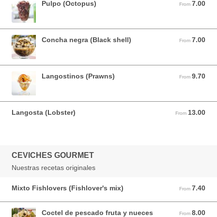
Pulpo (Octopus)
7.00
From 7.00 USD
From
Concha negra (Black shell)
7.00
From 7.00 USD
From
Langostinos (Prawns)
9.70
From 9.70 USD
From
Langosta (Lobster)
13.00
From 13.00 USD
From
CEVICHES GOURMET
Nuestras recetas originales
Mixto Fishlovers (Fishlover's mix)
7.40
From 7.40 USD
From
Coctel de pescado fruta y nueces
8.00
From 8.00 USD
From