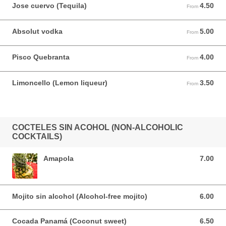
Jose cuervo (Tequila)
4.50
From 4.50 USD
From
Absolut vodka
5.00
From 5.00 USD
From
Pisco Quebranta
4.00
From 4.00 USD
From
Limoncello (Lemon liqueur)
3.50
From 3.50 USD
From
COCTELES SIN ACOHOL (NON-ALCOHOLIC
COCKTAILS)
Amapola
7.00
7.00 USD
Mojito sin alcohol (Alcohol-free mojito)
6.00
6.00 USD
Cocada Panamá (Coconut sweet)
6.50
6.50 USD