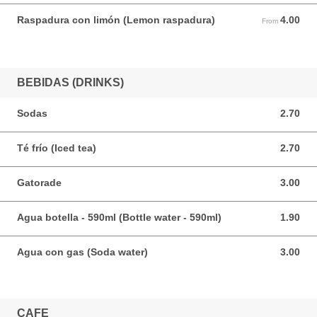
Raspadura con limón (Lemon raspadura)
4.00
From 4.00 USD
From
BEBIDAS (DRINKS)
Sodas
2.70
2.70 USD
Té frío (Iced tea)
2.70
2.70 USD
Gatorade
3.00
3.00 USD
Agua botella - 590ml (Bottle water - 590ml)
1.90
1.90 USD
Agua con gas (Soda water)
3.00
3.00 USD
CAFE