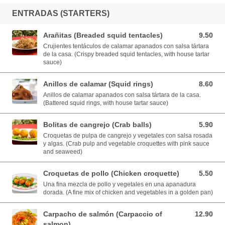
ENTRADAS (STARTERS)
Arañitas (Breaded squid tentacles)
9.50
9.50 USD
Crujientes tentáculos de calamar apanados con salsa tártara
de la casa. (Crispy breaded squid tentacles, with house tartar
sauce)
Anillos de calamar (Squid rings)
8.60
8.60 USD
Anillos de calamar apanados con salsa tártara de la casa.
(Battered squid rings, with house tartar sauce)
Bolitas de cangrejo (Crab balls)
5.90
5.90 USD
Croquetas de pulpa de cangrejo y vegetales con salsa rosada
y algas. (Crab pulp and vegetable croquettes with pink sauce
and seaweed)
Croquetas de pollo (Chicken croquette)
5.50
5.50 USD
Una fina mezcla de pollo y vegetales en una apanadura
dorada. (A fine mix of chicken and vegetables in a golden pan)
Carpacho de salmón (Carpaccio of
12.90
12.90 USD
salmon)