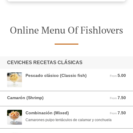
Online Menu Of Fishlovers
CEVICHES RECETAS CLÁSICAS
Pescado clásico (Classic fish)
5.00
From 5.00 USD
From
Camarón (Shrimp)
7.50
From 7.50 USD
From
Combinación (Mixed)
7.50
From 7.50 USD
From
Camarones pulpo tentáculos de calamar y conchuela