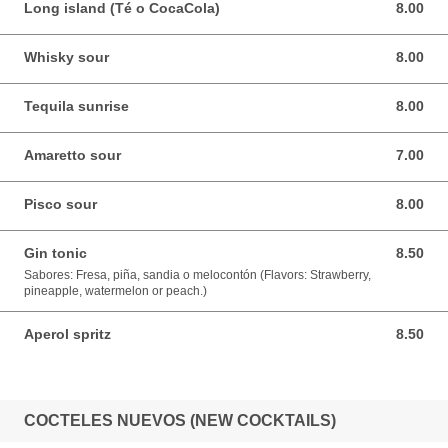
Long island (Té o CocaCola)
8.00
8.00 USD
Whisky sour
8.00
8.00 USD
Tequila sunrise
8.00
8.00 USD
Amaretto sour
7.00
7.00 USD
Pisco sour
8.00
8.00 USD
Gin tonic
8.50
8.50 USD
Sabores: Fresa, piña, sandia o melocontón (Flavors: Strawberry,
pineapple, watermelon or peach.)
Aperol spritz
8.50
8.50 USD
COCTELES NUEVOS (NEW COCKTAILS)