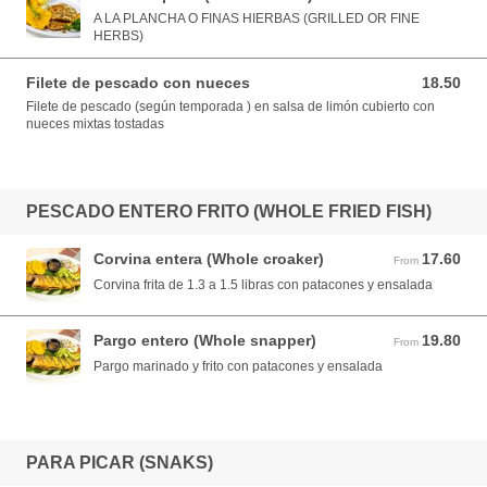
A LA PLANCHA O FINAS HIERBAS (GRILLED OR FINE
HERBS)
Filete de pescado con nueces
18.50
18.50 USD
Filete de pescado (según temporada ) en salsa de limón cubierto con
nueces mixtas tostadas
PESCADO ENTERO FRITO (WHOLE FRIED FISH)
Corvina entera (Whole croaker)
17.60
From 17.60 USD
From
Corvina frita de 1.3 a 1.5 libras con patacones y ensalada
Pargo entero (Whole snapper)
19.80
From 19.80 USD
From
Pargo marinado y frito con patacones y ensalada
PARA PICAR (SNAKS)