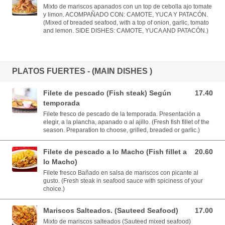
Mixto de mariscos apanados con un top de cebolla ajo tomate
y limon. ACOMPAÑADO CON: CAMOTE, YUCA Y PATACÓN.
(Mixed of breaded seafood, with a top of onion, garlic, tomato
and lemon. SIDE DISHES: CAMOTE, YUCA AND PATACÓN.)
PLATOS FUERTES - (MAIN DISHES )
Filete de pescado (Fish steak) Según
17.40
17.40 USD
temporada
Filete fresco de pescado de la temporada. Presentación a
elegir, a la plancha, apanado o al ajillo. (Fresh fish fillet of the
season. Preparation to choose, grilled, breaded or garlic.)
Filete de pescado a lo Macho (Fish fillet a
20.60
20.60 USD
lo Macho)
Filete fresco Bañado en salsa de mariscos con picante al
gusto. (Fresh steak in seafood sauce with spiciness of your
choice.)
Mariscos Salteados. (Sauteed Seafood)
17.00
17.00 USD
Mixto de mariscos salteados (Sauteed mixed seafood)