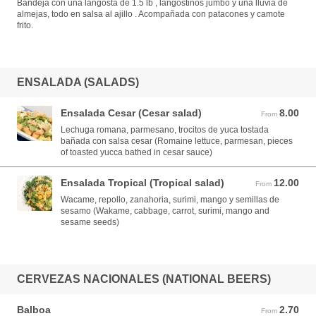
Bandeja con una langosta de 1.5 lb , langostinos jumbo y una lluvia de
almejas, todo en salsa al ajillo . Acompañada con patacones y camote
frito.
ENSALADA (SALADS)
Ensalada Cesar (Cesar salad)
8.00
From 8.00 USD
From
Lechuga romana, parmesano, trocitos de yuca tostada
bañada con salsa cesar (Romaine lettuce, parmesan, pieces
of toasted yucca bathed in cesar sauce)
Ensalada Tropical (Tropical salad)
12.00
From 12.00 USD
From
Wacame, repollo, zanahoria, surimi, mango y semillas de
sesamo (Wakame, cabbage, carrot, surimi, mango and
sesame seeds)
CERVEZAS NACIONALES (NATIONAL BEERS)
Balboa
2.70
From 2.70 USD
From