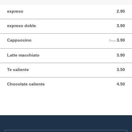
expreso
2.90
2.90 USD
expreso doble
3.90
3.90 USD
Cappuccino
3.90
From 3.90 USD
From
Latte macchiato
3.90
3.90 USD
Te caliente
3.50
3.50 USD
Chocolate caliente
4.50
4.50 USD