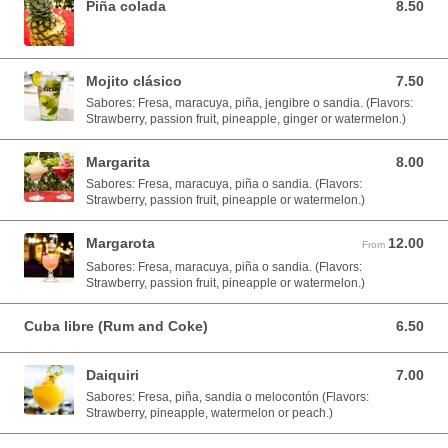
Piña colada
8.50
8.50 USD
Mojito clásico
7.50
7.50 USD
Sabores: Fresa, maracuya, piña, jengibre o sandia. (Flavors:
Strawberry, passion fruit, pineapple, ginger or watermelon.)
Margarita
8.00
8.00 USD
Sabores: Fresa, maracuya, piña o sandia. (Flavors:
Strawberry, passion fruit, pineapple or watermelon.)
Margarota
12.00
From 12.00 USD
From
Sabores: Fresa, maracuya, piña o sandia. (Flavors:
Strawberry, passion fruit, pineapple or watermelon.)
Cuba libre (Rum and Coke)
6.50
6.50 USD
Daiquiri
7.00
7.00 USD
Sabores: Fresa, piña, sandia o melocontón (Flavors:
Strawberry, pineapple, watermelon or peach.)