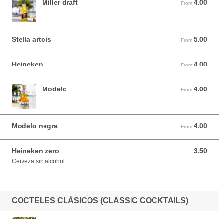
Miller draft
4.00
From 4.00 USD
From
Stella artois
5.00
From 5.00 USD
From
Heineken
4.00
From 4.00 USD
From
Modelo
4.00
From 4.00 USD
From
Modelo negra
4.00
From 4.00 USD
From
Heineken zero
3.50
3.50 USD
Cerveza sin alcohol
COCTELES CLÁSICOS (CLASSIC COCKTAILS)